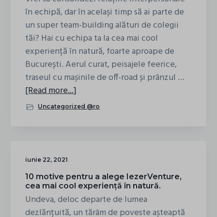
în echipă, dar în același timp să ai parte de
un super team-building alături de colegii
tăi? Hai cu echipa ta la cea mai cool
experiență în natură, foarte aproape de
București. Aerul curat, peisajele feerice,
traseul cu mașinile de off-road și prânzul …
about
[Read more...]
Hai
Uncategorized @ro
în
Team
Building
la
iunie 22, 2021
munte
10 motive pentru a alege IezerVenture,
cea mai cool experiență în natură.
Undeva, deloc departe de lumea
dezlănțuită, un tărâm de poveste așteaptă