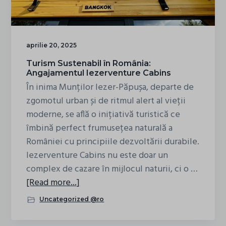
g
a
t
aprilie 20, 2025
i
Turism Sustenabil în România:
o
Angajamentul Iezerventure Cabins
n
În inima Munților Iezer-Păpușa, departe de
zgomotul urban și de ritmul alert al vieții
moderne, se află o inițiativă turistică ce
îmbină perfect frumusețea naturală a
României cu principiile dezvoltării durabile.
Iezerventure Cabins nu este doar un
complex de cazare în mijlocul naturii, ci o …
about
[Read more...]
Turism
Uncategorized @ro
Sustenabil
în