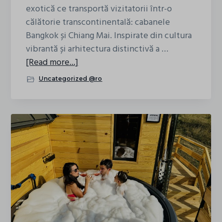
exotică ce transportă vizitatorii într-o
călătorie transcontinentală: cabanele
Bangkok și Chiang Mai. Inspirate din cultura
vibrantă și arhitectura distinctivă a …
about
[Read more...]
Cabanele
Uncategorized @ro
Bangkok
și
Chiang
Mai:
O
Oază
de
Inspirație
Thailandeză
în