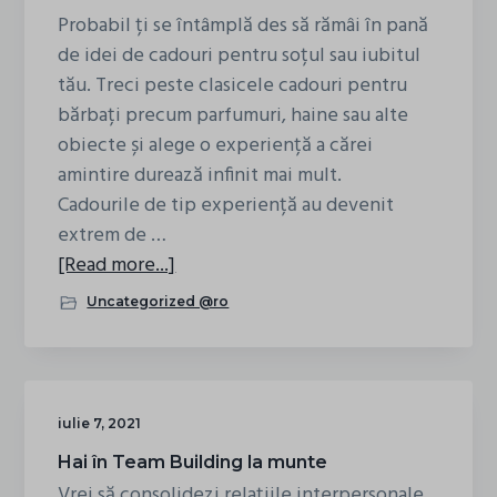
Probabil ți se întâmplă des să rămâi în pană
tt_test_id
de idei de cadouri pentru soțul sau iubitul
ttclid
tău. Treci peste clasicele cadouri pentru
ttcsid
bărbați precum parfumuri, haine sau alte
ttcsid_D8IOFCBC77UE550KAJE0
obiecte și alege o experiență a cărei
amintire durează infinit mai mult.
Cadourile de tip experiență au devenit
extrem de …
about
[Read more...]
Cadouri
Uncategorized @ro
pentru
bărbați
de
la
iulie 7, 2021
IezerVenture.ro
Hai în Team Building la munte
Vrei să consolidezi relațiile interpersonale