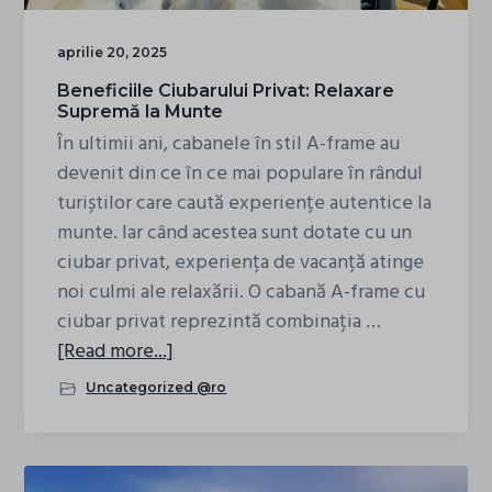
Inima
României
aprilie 20, 2025
Beneficiile Ciubarului Privat: Relaxare
Supremă la Munte
În ultimii ani, cabanele în stil A-frame au
devenit din ce în ce mai populare în rândul
turiștilor care caută experiențe autentice la
munte. Iar când acestea sunt dotate cu un
ciubar privat, experiența de vacanță atinge
noi culmi ale relaxării. O cabană A-frame cu
ciubar privat reprezintă combinația …
about
[Read more...]
Beneficiile
Uncategorized @ro
Ciubarului
Privat:
Relaxare