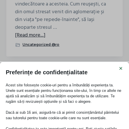
vindecătoare a acesteia. Cum reușești, ca
din omul stresat venit din aglomerație și
din viața "pe repede-înainte", să lași
deoparte stresul …
about
[Read more...]
Natura
Uncategorized @ro
–
portalul
către
×
Preferințe de confidențialitate
liniștea
interioară
Acest site folosește cookie-uri pentru a îmbunătăți experiența ta.
Unele sunt esențiale pentru funcționarea site-ului, în timp ce altele ne
ajută să analizăm și să îmbunătățim experiența ta de utilizare. Te
rugăm să-ți revizuiești opțiunile și să faci o alegere.
Dacă ai sub 16 ani, asigură-te că ai primit consimțământul părintelui
sau tutorelui pentru toate cookie-urile care nu sunt esențiale.
Confidențialitatea ta este importantă pentru noi. Poți ajusta setările