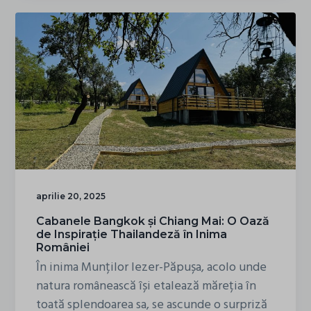
România:
Angajamentul
Iezerventure
Cabins
aprilie 20, 2025
Cabanele Bangkok și Chiang Mai: O Oază
de Inspirație Thailandeză în Inima
României
În inima Munților Iezer-Păpușa, acolo unde
natura românească își etalează măreția în
toată splendoarea sa, se ascunde o surpriză