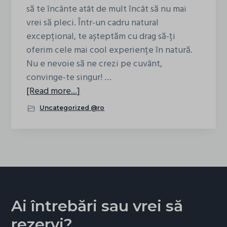
să te încânte atât de mult încât să nu mai
vrei să pleci. Într-un cadru natural
excepțional, te așteptăm cu drag să-ți
oferim cele mai cool experiențe în natură.
Nu e nevoie să ne crezi pe cuvânt,
convinge-te singur! …
about
[Read more...]
10
Uncategorized @ro
motive
pentru
a
alege
IezerVenture,
cea
mai
Ai întrebări sau vrei să
cool
rezervi?