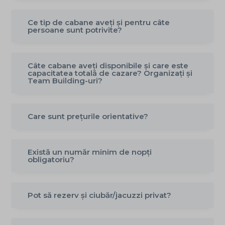
g
Ce tip de cabane aveți și pentru câte
a
persoane sunt potrivite?
t
i
o
Câte cabane aveți disponibile și care este
capacitatea totală de cazare? Organizați și
n
Team Building-uri?
Care sunt prețurile orientative?
Există un număr minim de nopți
obligatoriu?
Pot să rezerv și ciubăr/jacuzzi privat?