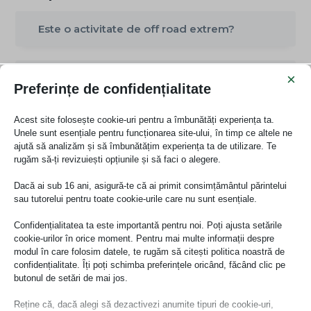
Este o activitate de off road extrem?
×
Pot participa și copiii?
Preferințe de confidențialitate
Acest site folosește cookie-uri pentru a îmbunătăți experiența ta.
Recomandări de echipament?
Unele sunt esențiale pentru funcționarea site-ului, în timp ce altele ne
ajută să analizăm și să îmbunătățim experiența ta de utilizare. Te
rugăm să-ți revizuiești opțiunile și să faci o alegere.
Cât durează toată experiența de Off Road?
Dacă ai sub 16 ani, asigură-te că ai primit consimțământul părintelui
sau tutorelui pentru toate cookie-urile care nu sunt esențiale.
Pot conduce mașina pe traseu și
Confidențialitatea ta este importantă pentru noi. Poți ajusta setările
participanții?
cookie-urilor în orice moment. Pentru mai multe informații despre
modul în care folosim datele, te rugăm să citești politica noastră de
confidențialitate. Îți poți schimba preferințele oricând, făcând clic pe
butonul de setări de mai jos.
Câte persoane vor fi într-o mașină?
Reține că, dacă alegi să dezactivezi anumite tipuri de cookie-uri,