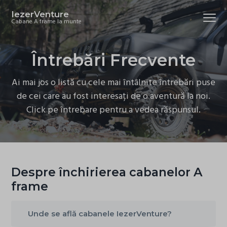
S
S
S
IezerVenture
Menu
k
k
k
Cabane A frame la munte
i
i
i
p
p
p
Întrebări Frecvente
t
t
t
o
o
o
Ai mai jos o listă cu cele mai întâlnite întrebări puse
p
m
f
de cei care au fost interesați de o aventură la noi.
r
a
o
Click pe întrebare pentru a vedea răspunsul.
i
i
o
m
n
t
a
c
e
r
o
r
y
n
Despre închirierea cabanelor A
n
t
frame
a
e
v
n
Unde se află cabanele IezerVenture?
i
t