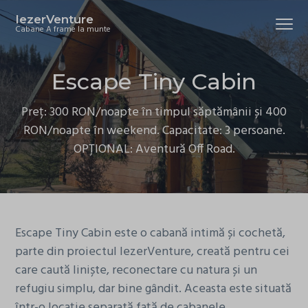
S
S
S
IezerVenture
Menu
k
k
k
Cabane A frame la munte
i
i
i
p
p
p
Escape Tiny Cabin
t
t
t
o
o
o
Preț: 300 RON/noapte în timpul săptămânii și 400
p
m
f
RON/noapte în weekend. Capacitate: 3 persoane.
r
a
o
OPȚIONAL: Aventură Off Road.
i
i
o
m
n
t
a
c
e
r
o
r
y
n
Escape Tiny Cabin este o cabană intimă și cochetă,
n
t
parte din proiectul IezerVenture, creată pentru cei
a
e
care caută liniște, reconectare cu natura și un
v
n
refugiu simplu, dar bine gândit. Aceasta este situată
i
t
într-o locație separată față de cabanele