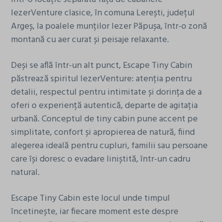
g
IezerVenture clasice, în comuna Lerești, județul
a
Argeș, la poalele munților Iezer Păpușa, într-o zonă
t
montană cu aer curat și peisaje relaxante.
i
o
Deși se află într-un alt punct, Escape Tiny Cabin
n
păstrează spiritul IezerVenture: atenția pentru
detalii, respectul pentru intimitate și dorința de a
oferi o experiență autentică, departe de agitația
urbană. Conceptul de tiny cabin pune accent pe
simplitate, confort și apropierea de natură, fiind
alegerea ideală pentru cupluri, familii sau persoane
care își doresc o evadare liniștită, într-un cadru
natural.
Escape Tiny Cabin este locul unde timpul
încetinește, iar fiecare moment este despre