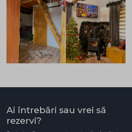
tt_test_id
ttclid
ttcsid
ttcsid_D8IOFCBC77UE550KAJE0
Ai întrebări sau vrei să
rezervi?