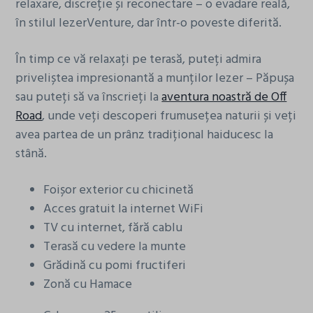
relaxare, discreție și reconectare – o evadare reală,
în stilul IezerVenture, dar într-o poveste diferită.
În timp ce vă relaxați pe terasă, puteți admira
priveliștea impresionantă a munților Iezer – Păpușa
sau puteți să va înscrieți la
aventura noastră de Off
Road
, unde veți descoperi frumusețea naturii și veți
avea partea de un prânz tradițional haiducesc la
stână.
Foișor exterior cu chicinetă
Acces gratuit la internet WiFi
TV cu internet, fără cablu
Terasă cu vedere la munte
Grădină cu pomi fructiferi
Zonă cu Hamace