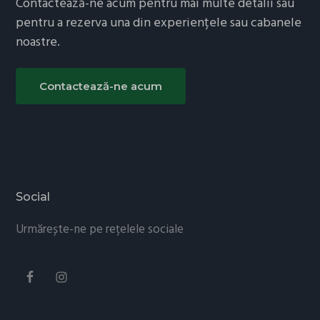
Contactează-ne acum pentru mai multe detalii sau
pentru a rezerva una din experiențele sau cabanele
noastre.
Contactează-ne acum
Footer
Social
Urmărește-ne pe rețelele sociale